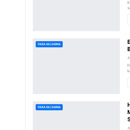
K
s
PARA KAZANMA
A
F
k
PARA KAZANMA
A