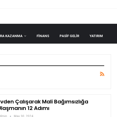
ARA KAZANMA
FINANS
PASIF GELIR
YATIRIM
Evden Çalışarak Mali Bağımsızlığa
Ulaşmanın 12 Adımı
dmin
May 30, 2024