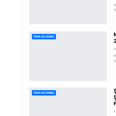
D
f
PARA KAZANMA
A
M
i
PARA KAZANMA
A