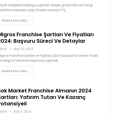
üşük maliyetle başlangıç yapmak isteyen girişimciler için hangi
ranchise markaları cazip fırsatlar sunuyor? İş…
DAHA FAZLA OKU...
Migros Franchise Şartları Ve Fiyatları
2024: Başvuru Süreci Ve Detaylar
dmin
May 10, 2024
igros Franchise Şartları ve Fiyatları 2024: Kazançlı bir yatırım fırsatı
çin Migros franchise başvurusu yapmak…
DAHA FAZLA OKU...
Şok Market Franchise Almanın 2024
Şartları: Yatırım Tutarı Ve Kazanç
Potansiyeli
dmin
May 9, 2024