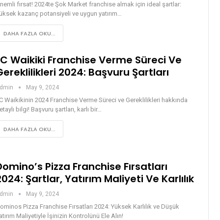
nemli fırsat! 2024te Şok Market franchise almak için ideal şartlar:
üksek kazanç potansiyeli ve uygun yatırım…
DAHA FAZLA OKU...
LC Waikiki Franchise Verme Süreci Ve
Gereklilikleri 2024: Başvuru Şartları
dmin
May 9, 2024
C Waikikinin 2024 Franchise Verme Süreci ve Gereklilikleri hakkında
etaylı bilgi! Başvuru şartları, karlı bir…
DAHA FAZLA OKU...
Domino’s Pizza Franchise Fırsatları
2024: Şartlar, Yatırım Maliyeti Ve Karlılık
dmin
May 9, 2024
ominos Pizza Franchise Fırsatları 2024: Yüksek Karlılık ve Düşük
atırım Maliyetiyle İşinizin Kontrolünü Ele Alın!