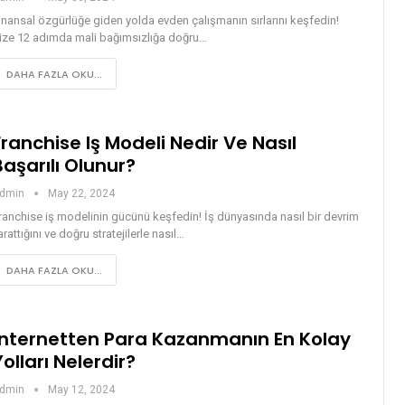
inansal özgürlüğe giden yolda evden çalışmanın sırlarını keşfedin!
ize 12 adımda mali bağımsızlığa doğru…
DAHA FAZLA OKU...
Franchise Iş Modeli Nedir Ve Nasıl
Başarılı Olunur?
dmin
May 22, 2024
ranchise iş modelinin gücünü keşfedin! İş dünyasında nasıl bir devrim
arattığını ve doğru stratejilerle nasıl…
DAHA FAZLA OKU...
İnternetten Para Kazanmanın En Kolay
Yolları Nelerdir?
dmin
May 12, 2024