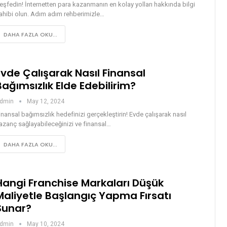
eşfedin! İnternetten para kazanmanın en kolay yolları hakkında bilgi
ahibi olun. Adım adım rehberimizle…
DAHA FAZLA OKU...
Evde Çalışarak Nasıl Finansal
Bağımsızlık Elde Edebilirim?
dmin
May 12, 2024
inansal bağımsızlık hedefinizi gerçekleştirin! Evde çalışarak nasıl
azanç sağlayabileceğinizi ve finansal…
DAHA FAZLA OKU...
Hangi Franchise Markaları Düşük
Maliyetle Başlangıç Yapma Fırsatı
Sunar?
dmin
May 10, 2024