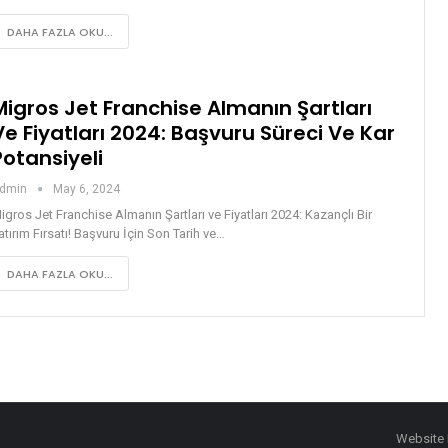
DAHA FAZLA OKU...
Migros Jet Franchise Almanın Şartları
Ve Fiyatları 2024: Başvuru Süreci Ve Kar
Potansiyeli
dmin
May 6, 2024
igros Jet Franchise Almanın Şartları ve Fiyatları 2024: Kazançlı Bir
atırım Fırsatı! Başvuru İçin Son Tarih ve…
DAHA FAZLA OKU...
Website