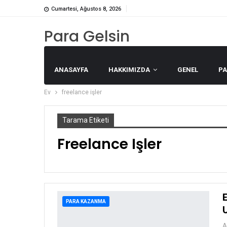
Cumartesi, Ağustos 8, 2026
Para Gelsin
ANASAYFA
HAKKIMIZDA
GENEL
P
Ev
freelance işler
Tarama Etiketi
Freelance Işler
PARA KAZANMA
A