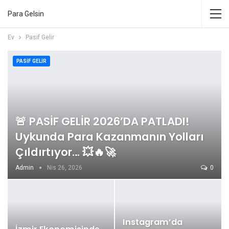
Para Gelsin
Ev
Pasif Gelir
PASIF GELIR
🚨 PASİF GELİR 2026’DA PATLADI!
Uykunda Para Kazanmanın Yolları
Çıldırtıyor… 💥🔥🚀
Admin
Nis 26, 2026
0
Instagram’da