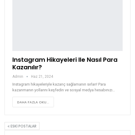
Instagram Hikayeleri Ile Nasıl Para
Kazanılır?
Admin
Haz 21, 2024
Instagram hikayeleriyle kazanç sağlamanın sırları! Para
kazanmanın yollarını keşfedin ve sosyal medya hesabınızı…
DAHA FAZLA OKU...
ESKI POSTALAR