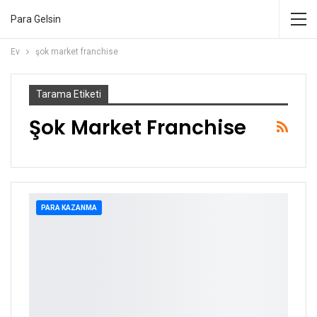
Para Gelsin
Ev
şok market franchise
Tarama Etiketi
Şok Market Franchise
PARA KAZANMA