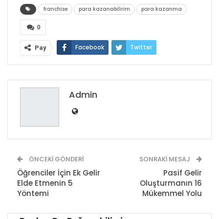
franchise
para kazanabilirim
para kazanma
0
Facebook
Twitter
Pay
Google+
ReddIt
WhatsApp
Pinterest
E-posta
Admin
ÖNCEKI GÖNDERI
SONRAKI MESAJ
Öğrenciler İçin Ek Gelir
Pasif Gelir
Elde Etmenin 5
Oluşturmanın 16
Yöntemi
Mükemmel Yolu