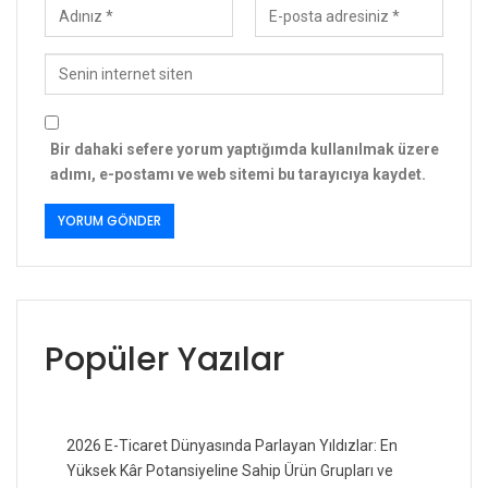
Bir dahaki sefere yorum yaptığımda kullanılmak üzere
adımı, e-postamı ve web sitemi bu tarayıcıya kaydet.
Popüler Yazılar
2026 E-Ticaret Dünyasında Parlayan Yıldızlar: En
Yüksek Kâr Potansiyeline Sahip Ürün Grupları ve