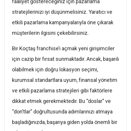
faaliyet göstereceğiniz için pazarlama
stratejilerinizi iyi düşünmelisiniz. Yaratıcı ve
etkili pazarlama kampanyalarıyla öne çıkarak
müşterilerin ilgisini çekebilirsiniz.
Bir Koçtaş franchise’ı açmak yeni girişimciler
için cazip bir fırsat sunmaktadır. Ancak, başarılı
olabilmek için doğru lokasyon seçimi,
kurumsal standartlara uyum, finansal yönetim
ve etkili pazarlama stratejileri gibi faktörlere
dikkat etmek gerekmektedir. Bu “doslar” ve
“don’tlar” doğrultusunda adımlarınızı atmaya
başladığınızda, başarıya giden yolda önemli bir