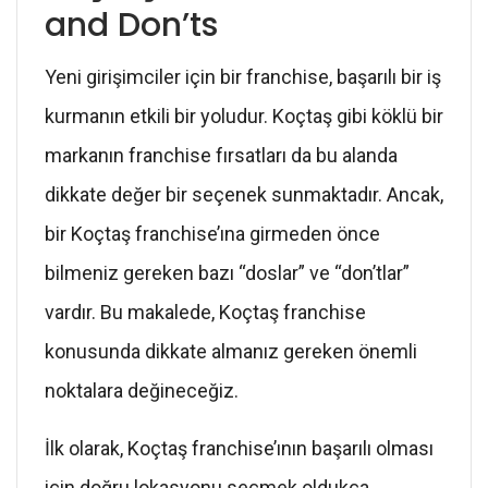
and Don’ts
Yeni girişimciler için bir franchise, başarılı bir iş
kurmanın etkili bir yoludur. Koçtaş gibi köklü bir
markanın franchise fırsatları da bu alanda
dikkate değer bir seçenek sunmaktadır. Ancak,
bir Koçtaş franchise’ına girmeden önce
bilmeniz gereken bazı “doslar” ve “don’tlar”
vardır. Bu makalede, Koçtaş franchise
konusunda dikkate almanız gereken önemli
noktalara değineceğiz.
İlk olarak, Koçtaş franchise’ının başarılı olması
için doğru lokasyonu seçmek oldukça