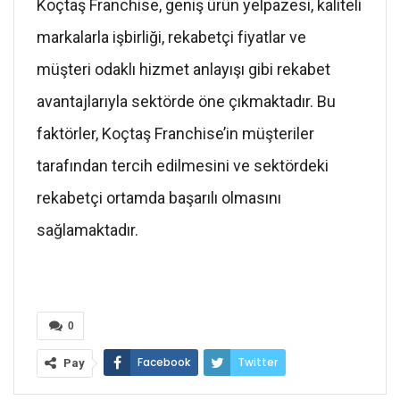
Koçtaş Franchise, geniş ürün yelpazesi, kaliteli
markalarla işbirliği, rekabetçi fiyatlar ve
müşteri odaklı hizmet anlayışı gibi rekabet
avantajlarıyla sektörde öne çıkmaktadır. Bu
faktörler, Koçtaş Franchise’in müşteriler
tarafından tercih edilmesini ve sektördeki
rekabetçi ortamda başarılı olmasını
sağlamaktadır.
0
Facebook
Twitter
Pay
Google+
ReddIt