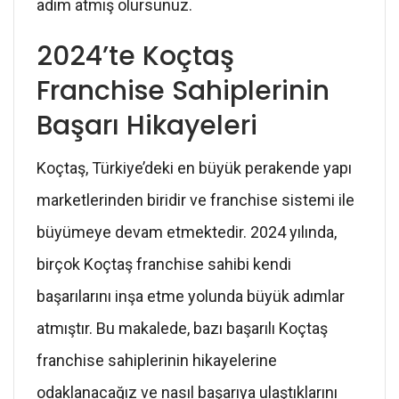
adım atmış olursunuz.
2024’te Koçtaş
Franchise Sahiplerinin
Başarı Hikayeleri
Koçtaş, Türkiye’deki en büyük perakende yapı
marketlerinden biridir ve franchise sistemi ile
büyümeye devam etmektedir. 2024 yılında,
birçok Koçtaş franchise sahibi kendi
başarılarını inşa etme yolunda büyük adımlar
atmıştır. Bu makalede, bazı başarılı Koçtaş
franchise sahiplerinin hikayelerine
odaklanacağız ve nasıl başarıya ulaştıklarını