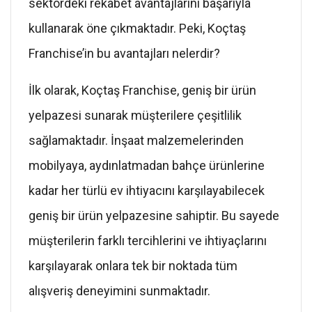
sektördeki rekabet avantajlarını başarıyla
kullanarak öne çıkmaktadır. Peki, Koçtaş
Franchise’in bu avantajları nelerdir?
İlk olarak, Koçtaş Franchise, geniş bir ürün
yelpazesi sunarak müşterilere çeşitlilik
sağlamaktadır. İnşaat malzemelerinden
mobilyaya, aydınlatmadan bahçe ürünlerine
kadar her türlü ev ihtiyacını karşılayabilecek
geniş bir ürün yelpazesine sahiptir. Bu sayede
müşterilerin farklı tercihlerini ve ihtiyaçlarını
karşılayarak onlara tek bir noktada tüm
alışveriş deneyimini sunmaktadır.