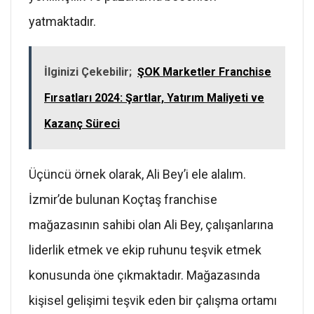
yatmaktadır.
İlginizi Çekebilir;
ŞOK Marketler Franchise
Fırsatları 2024: Şartlar, Yatırım Maliyeti ve
Kazanç Süreci
Üçüncü örnek olarak, Ali Bey’i ele alalım.
İzmir’de bulunan Koçtaş franchise
mağazasının sahibi olan Ali Bey, çalışanlarına
liderlik etmek ve ekip ruhunu teşvik etmek
konusunda öne çıkmaktadır. Mağazasında
kişisel gelişimi teşvik eden bir çalışma ortamı