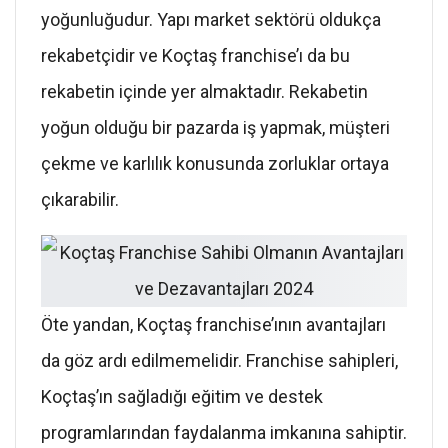
yoğunluğudur. Yapı market sektörü oldukça
rekabetçidir ve Koçtaş franchise’ı da bu
rekabetin içinde yer almaktadır. Rekabetin
yoğun olduğu bir pazarda iş yapmak, müşteri
çekme ve karlılık konusunda zorluklar ortaya
çıkarabilir.
Öte yandan, Koçtaş franchise’ının avantajları
da göz ardı edilmemelidir. Franchise sahipleri,
Koçtaş’ın sağladığı eğitim ve destek
programlarından faydalanma imkanına sahiptir.