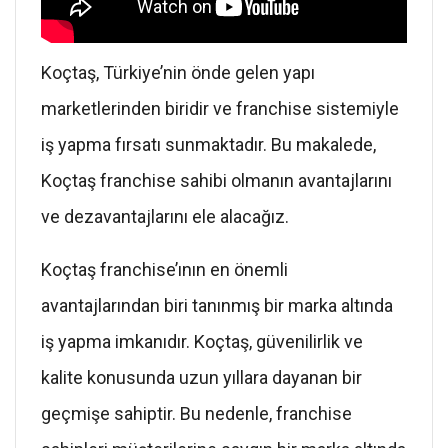
Koçtaş, Türkiye’nin önde gelen yapı
marketlerinden biridir ve franchise sistemiyle
iş yapma fırsatı sunmaktadır. Bu makalede,
Koçtaş franchise sahibi olmanın avantajlarını
ve dezavantajlarını ele alacağız.
Koçtaş franchise’ının en önemli
avantajlarından biri tanınmış bir marka altında
iş yapma imkanıdır. Koçtaş, güvenilirlik ve
kalite konusunda uzun yıllara dayanan bir
geçmişe sahiptir. Bu nedenle, franchise