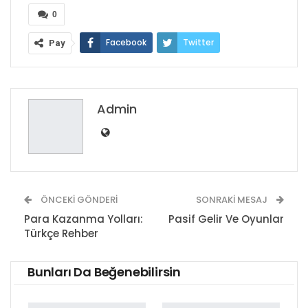
0
Facebook
Twitter
Pay
Google+
ReddIt
WhatsApp
Pinterest
E-posta
Admin
ÖNCEKI GÖNDERI
SONRAKI MESAJ
Para Kazanma Yolları:
Pasif Gelir Ve Oyunlar
Türkçe Rehber
Bunları Da Beğenebilirsin