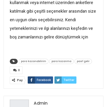
kullanmak veya internet üzerinden anketlere
katılmak gibi çeşitli seçenekler arasından size
en uygun olanı seçebilirsiniz. Kendi
yeteneklerinizi ve ilgi alanlarınızı keşfedin ve
boş zamanlarınızı gelire dönüştürmek için
para kazanabilirim
para kazanma
pasif gelir
0
Facebook
Twitter
Pay
Google+
ReddIt
WhatsApp
Pinterest
E-posta
Admin