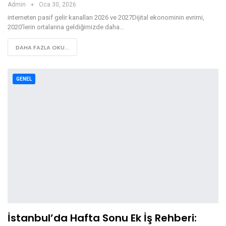
Admin
Oca 30, 2026
interneten pasif gelir kanalları 2026 ve 2027Dijital ekonominin evrimi,
2020’lerin ortalarına geldiğimizde daha…
DAHA FAZLA OKU...
GENEL
İstanbul’da Hafta Sonu Ek İş Rehberi: