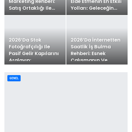
Marketing Rehberi:
Elde Etmenin En Etkili
Satış Ortaklığı Ile…
Yolları: Geleceğin…
2026’da Stok
2026’da İnternetten
Fotoğrafçılığı Ile
Saatlik İş Bulma
Pasif Gelir Kapılarını
Rehberi: Esnek
Aralayın:…
Çalışmanın Ve…
GENEL