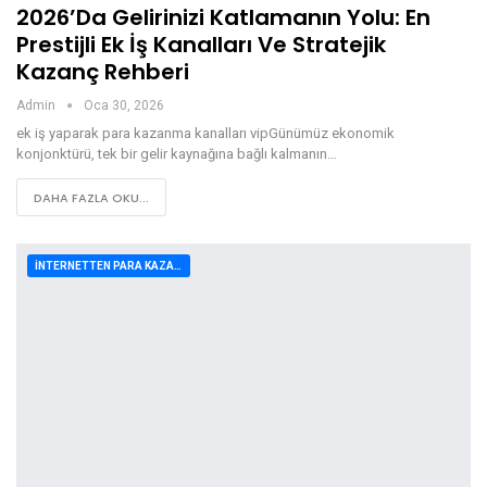
2026’da Gelirinizi Katlamanın Yolu: En
Prestijli Ek İş Kanalları Ve Stratejik
Kazanç Rehberi
Admin
Oca 30, 2026
ek iş yaparak para kazanma kanalları vipGünümüz ekonomik
konjonktürü, tek bir gelir kaynağına bağlı kalmanın…
DAHA FAZLA OKU...
İNTERNETTEN PARA KAZANMA