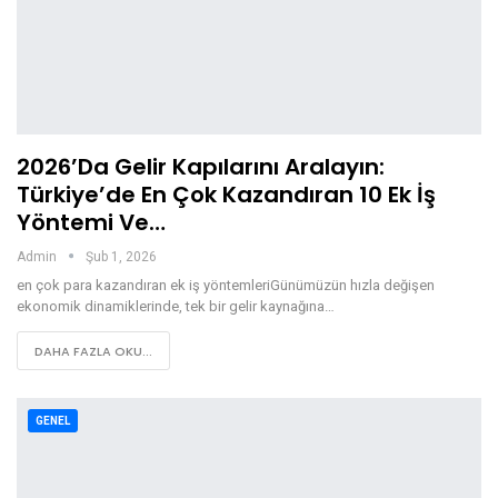
2026’da Gelir Kapılarını Aralayın:
Türkiye’de En Çok Kazandıran 10 Ek İş
Yöntemi Ve…
Admin
Şub 1, 2026
en çok para kazandıran ek iş yöntemleriGünümüzün hızla değişen
ekonomik dinamiklerinde, tek bir gelir kaynağına…
DAHA FAZLA OKU...
GENEL