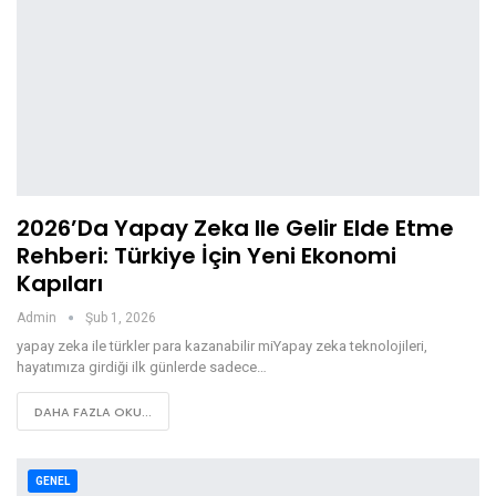
2026’da Yapay Zeka Ile Gelir Elde Etme
Rehberi: Türkiye İçin Yeni Ekonomi
Kapıları
Admin
Şub 1, 2026
yapay zeka ile türkler para kazanabilir miYapay zeka teknolojileri,
hayatımıza girdiği ilk günlerde sadece…
DAHA FAZLA OKU...
GENEL