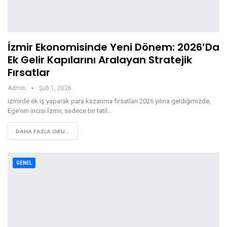
İzmir Ekonomisinde Yeni Dönem: 2026’da
Ek Gelir Kapılarını Aralayan Stratejik
Fırsatlar
Admin
Şub 1, 2026
izmirde ek iş yaparak para kazanma fırsatları 2026 yılına geldiğimizde,
Ege'nin incisi İzmir, sadece bir tatil…
DAHA FAZLA OKU...
GENEL