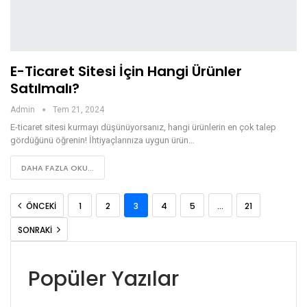
E-Ticaret Sitesi İçin Hangi Ürünler
Satılmalı?
Admin
Tem 21, 2024
E-ticaret sitesi kurmayı düşünüyorsanız, hangi ürünlerin en çok talep
gördüğünü öğrenin! İhtiyaçlarınıza uygun ürün…
DAHA FAZLA OKU...
ÖNCEKI
1
2
3
4
5
…
21
SONRAKI
Popüler Yazılar