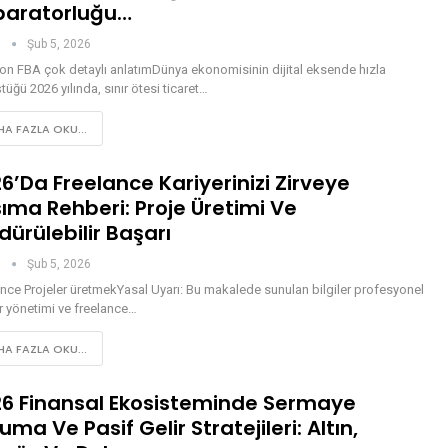
paratorluğu…
n
Şub 5, 2026
n FBA çok detaylı anlatımDünya ekonomisinin dijital eksende hızla
üğü 2026 yılında, sınır ötesi ticaret…
A FAZLA OKU...
6’da Freelance Kariyerinizi Zirveye
ıma Rehberi: Proje Üretimi Ve
dürülebilir Başarı
n
Şub 5, 2026
nce Projeler üretmekYasal Uyarı: Bu makalede sunulan bilgiler profesyonel
r yönetimi ve freelance…
A FAZLA OKU...
6 Finansal Ekosisteminde Sermaye
uma Ve Pasif Gelir Stratejileri: Altın,