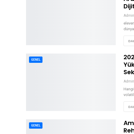
Dij
Admi
eleven
dünyan
DAH
202
GENEL
Yük
Sek
Admi
Hangi 
volati
DAH
Ama
GENEL
Reh