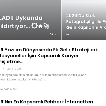
2026’da Stok
TLADI! Uykunda
Fotoğrafçılığı Ile P
ldırtıyor… 💥🔥🚀
Gelir Kapılarını Ar
…
0
6 Yazılım Dünyasında Ek Gelir Stratejileri:
fesyoneller İçin Kapsamlı Kariyer
nişletme…
n
Şub 8, 2026
m dünyasında ek işlerGünümüz bilişim ekosistemi, 2020’li yılların
ından itibaren radikal bir dönüşüm…
A FAZLA OKU...
6’nın En Kapsamlı Rehberi: İnternetten