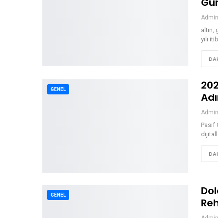
Güm
Admi
altın,
yılı it
DAH
202
GENEL
Adı
Admi
Pasif 
dijita
DAH
Dol
GENEL
Reh