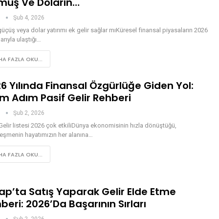
üş Ve Doların…
n
Şub 4, 2026
 güçüş veya dolar yatırımı ek gelir sağlar mıKüresel finansal piyasaların 2026
ibarıyla ulaştığı…
A FAZLA OKU...
6 Yılında Finansal Özgürlüğe Giden Yol:
m Adım Pasif Gelir Rehberi
n
Şub 2, 2026
Gelir listesi 2026 çok etkiliDünya ekonomisinin hızla dönüştüğü,
lleşmenin hayatımızın her alanına…
A FAZLA OKU...
ap’ta Satış Yaparak Gelir Elde Etme
beri: 2026’da Başarının Sırları