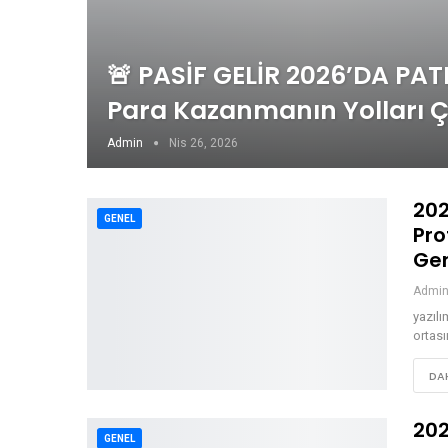
🚨 PASİF GELİR 2026’DA PA
Para Kazanmanın Yolları Çı
Admin
Nis 26, 2026
202
GENEL
Pro
Ge
Admi
yazılı
ortas
DAH
202
GENEL