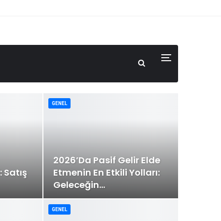
GENEL
2026’da Pasif Gelir Elde
 Satış
Etmenin En Etkili Yolları:
Geleceğin…
GENEL