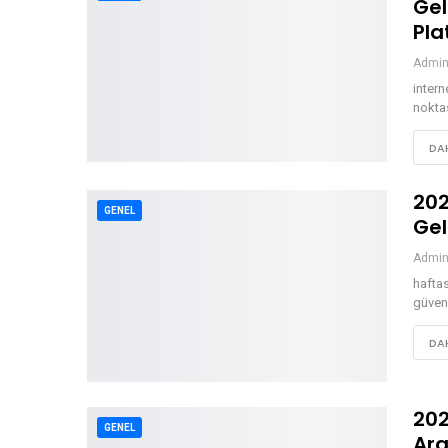
Gel
Pla
Admi
intern
noktas
DAH
202
GENEL
Gel
Admi
hafta
güvenm
DAH
202
GENEL
Ara