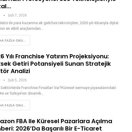
ital…
n
Şub 7, 2026
labs ile para kazanma ek gelirSes teknolojileri, 2026 yılı itibarıyla dijital
ın en etkili araçlarından…
A FAZLA OKU...
6 Yılı Franchise Yatırım Projeksiyonu:
sek Getiri Potansiyeli Sunan Stratejik
tör Analizi
n
Şub 5, 2026
Sektörlerde Franchise Fırsatları Var?Küresel sermaye piyasalarındaki
lite ve Türkiye’nin dinamik…
A FAZLA OKU...
zon FBA Ile Küresel Pazarlara Açılma
beri: 2026’da Başarılı Bir E-Ticaret