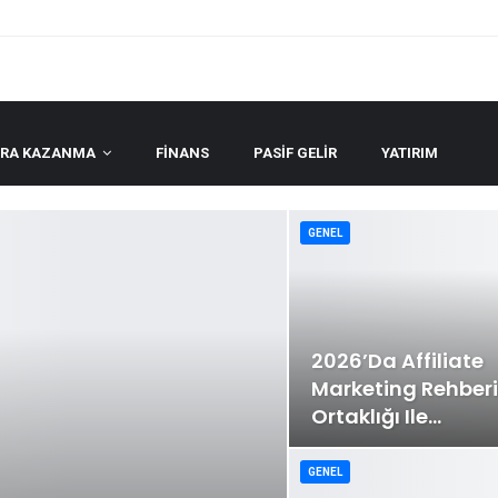
ARA KAZANMA
FINANS
PASIF GELIR
YATIRIM
GENEL
2026’da Affiliate
Marketing Rehberi:
Ortaklığı Ile…
GENEL