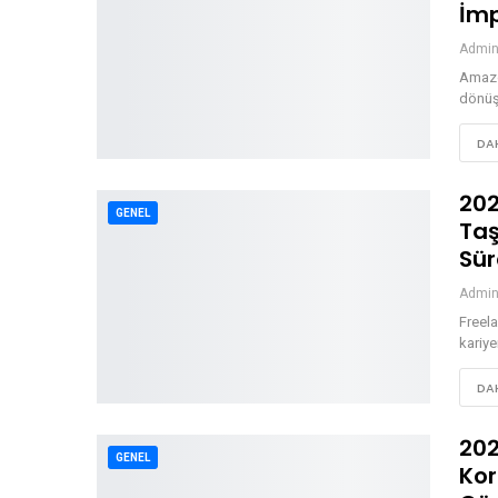
İm
Admi
Amazo
dönüşt
DAH
202
GENEL
Taş
Sür
Admi
Freela
kariye
DAH
202
GENEL
Kor