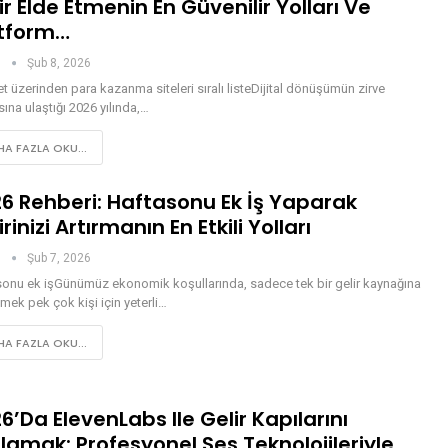
ir Elde Etmenin En Güvenilir Yolları Ve
tform…
n
Şub 8, 2026
et üzerinden para kazanma siteleri sıralı listeDijital dönüşümün zirve
ına ulaştığı 2026 yılında,…
A FAZLA OKU...
6 Rehberi: Haftasonu Ek İş Yaparak
irinizi Artırmanın En Etkili Yolları
n
Şub 7, 2026
sonu ek işGünümüz ekonomik koşullarında, sadece tek bir gelir kaynağına
ek pek çok kişi için yeterli…
A FAZLA OKU...
6’da ElevenLabs Ile Gelir Kapılarını
lamak: Profesyonel Ses Teknolojileriyle