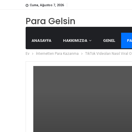
Cuma, Ağustos 7, 2026
Para Gelsin
ANASAYFA
HAKKIMIZDA
GENEL
P
Ev
İnternetten Para Kazanma
TikTok Videoları Nasıl Viral O