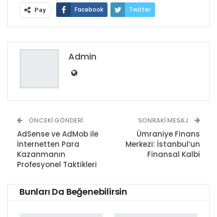
Facebook
Twitter
Pay
Google+
ReddIt
WhatsApp
Pinterest
E-posta
Admin
ÖNCEKI GÖNDERI
SONRAKI MESAJ
AdSense ve AdMob ile
Ümraniye Finans
İnternetten Para
Merkezi: İstanbul’un
Kazanmanın
Finansal Kalbi
Profesyonel Taktikleri
Bunları Da Beğenebilirsin