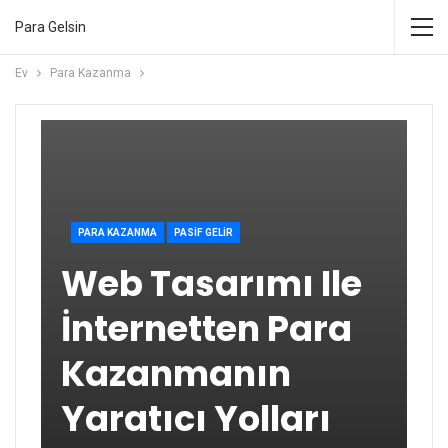
Para Gelsin
Ev
Para Kazanma
PARA KAZANMA
PASIF GELIR
Web Tasarımı Ile
İnternetten Para
Kazanmanın
Yaratıcı Yolları