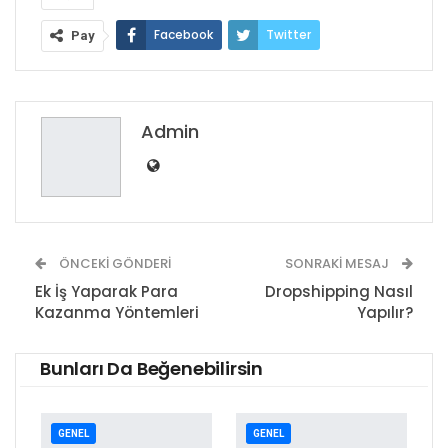
Facebook
Twitter
Pay
Google+
ReddIt
WhatsApp
Pinterest
E-posta
Admin
ÖNCEKI GÖNDERI
SONRAKI MESAJ
Ek İş Yaparak Para
Dropshipping Nasıl
Kazanma Yöntemleri
Yapılır?
Bunları Da Beğenebilirsin
GENEL
GENEL