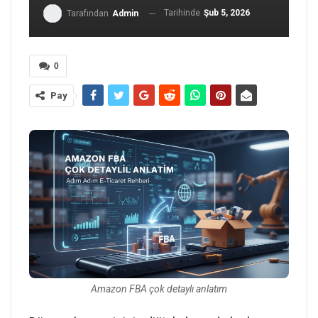
Tarihinde
Şub 5, 2026
Tarafından
Admin
0
Pay
Amazon FBA çok detaylı anlatım