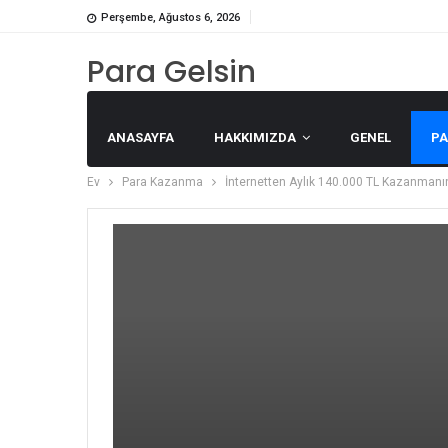
Perşembe, Ağustos 6, 2026
Para Gelsin
ANASAYFA
HAKKIMIZDA
GENEL
P
Ev
Para Kazanma
İnternetten Aylık 140.000 TL Kazanmanı