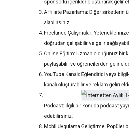
sponsorlu içerikler oluşturarak gelir el
Affiliate Pazarlama: Diğer şirketlerin 
alabilirsiniz.
Freelance Çalışmalar: Yeteneklerinize
doğrudan çalışabilir ve gelir sağlayabil
Online Eğitim: Uzman olduğunuz bir ko
paylaşabilir ve öğrencilerden gelir elde
YouTube Kanalı: Eğlendirici veya bilgi
kanalı oluşturabilir ve reklam geliri eld
Podcast: İlgili bir konuda podcast yay
edebilirsiniz.
Mobil Uygulama Geliştirme: Popüler bi