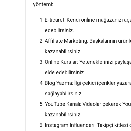
yöntemi:
E-ticaret: Kendi online mağazanızı açar
edebilirsiniz.
Affiliate Marketing: Başkalarının ürün
kazanabilirsiniz.
Online Kurslar: Yeteneklerinizi paylaşa
elde edebilirsiniz.
Blog Yazma: İlgi çekici içerikler yaza
sağlayabilirsiniz.
YouTube Kanalı: Videolar çekerek YouT
kazanabilirsiniz.
Instagram Influencerı: Takipçi kitlesi