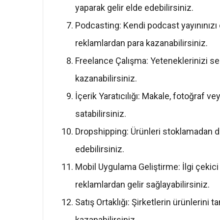
yaparak gelir elde edebilirsiniz.
Podcasting: Kendi podcast yayınınızı 
reklamlardan para kazanabilirsiniz.
Freelance Çalışma: Yeteneklerinizi serb
kazanabilirsiniz.
İçerik Yaratıcılığı: Makale, fotoğraf ve
satabilirsiniz.
Dropshipping: Ürünleri stoklamadan d
edebilirsiniz.
Mobil Uygulama Geliştirme: İlgi çekic
reklamlardan gelir sağlayabilirsiniz.
Satış Ortaklığı: Şirketlerin ürünlerini t
kazanabilirsiniz.