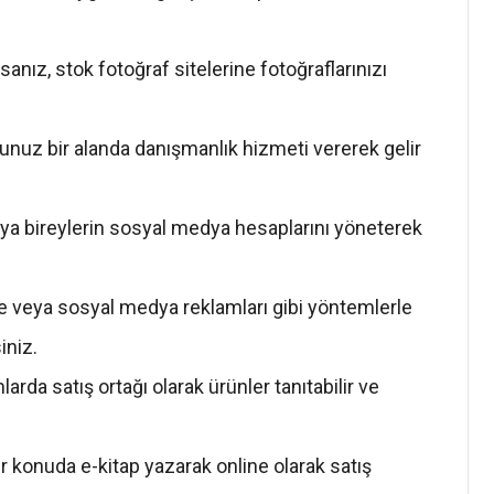
sanız, stok fotoğraf sitelerine fotoğraflarınızı
nuz bir alanda danışmanlık hizmeti vererek gelir
eya bireylerin sosyal medya hesaplarını yöneterek
e veya sosyal medya reklamları gibi yöntemlerle
iniz.
larda satış ortağı olarak ürünler tanıtabilir ve
r konuda e-kitap yazarak online olarak satış