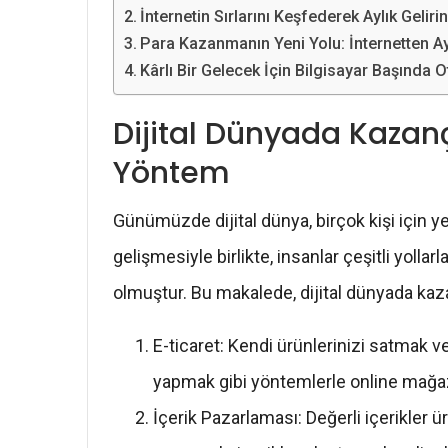
İnternetin Sırlarını Keşfederek Aylık Geliri
Para Kazanmanın Yeni Yolu: İnternetten Ay
Kârlı Bir Gelecek İçin Bilgisayar Başında 
Dijital Dünyada Kazanç
Yöntem
Günümüzde dijital dünya, birçok kişi için ye
gelişmesiyle birlikte, insanlar çeşitli yolla
olmuştur. Bu makalede, dijital dünyada kaz
E-ticaret: Kendi ürünlerinizi satmak 
yapmak gibi yöntemlerle online mağaza
İçerik Pazarlaması: Değerli içerikler