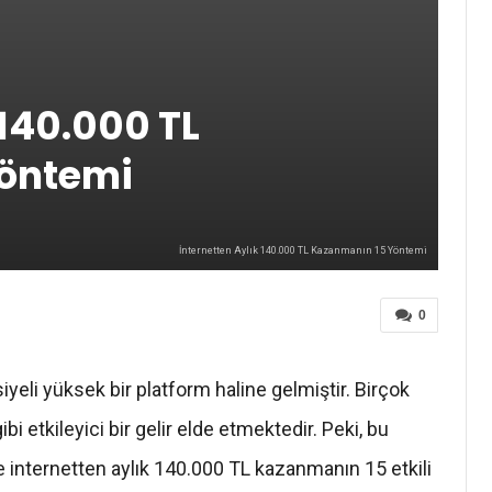
 140.000 TL
öntemi
İnternetten Aylık 140.000 TL Kazanmanın 15 Yöntemi
0
li yüksek bir platform haline gelmiştir. Birçok
i etkileyici bir gelir elde etmektedir. Peki, bu
ze internetten aylık 140.000 TL kazanmanın 15 etkili