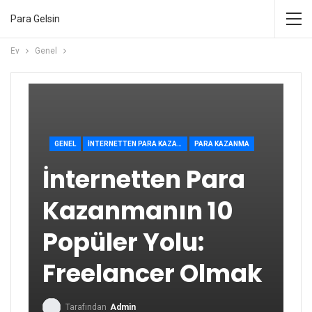
Para Gelsin
Ev
Genel
GENEL
İNTERNETTEN PARA KAZANMA
PARA KAZANMA
İnternetten Para
Kazanmanın 10
Popüler Yolu:
Freelancer Olmak
Tarafından
Admin