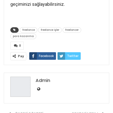
geçiminizi sağlayabilirsiniz.
freelance
freelance işler
freelancer
para kazanma
0
Facebook
Twitter
Pay
Google+
ReddIt
WhatsApp
Pinterest
E-posta
Admin